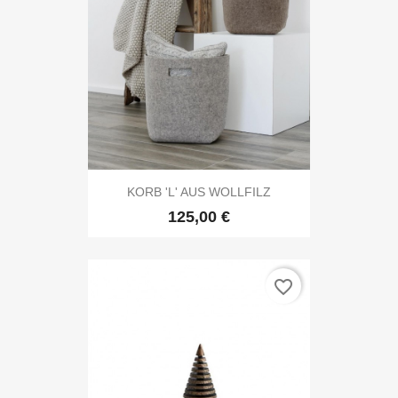
KORB 'L' AUS WOLLFILZ
125,00 €
favorite_border