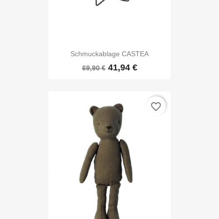
Schmuckablage CASTEA
41,94 €
69,90 €
favorite_border