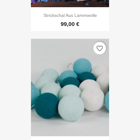
Strickschal Aus Lammwolle
99,00 €
favorite_border