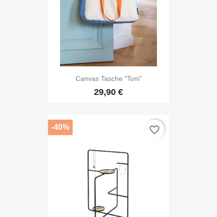
Canvas Tasche "Toni"
29,90 €
-40%
favorite_border