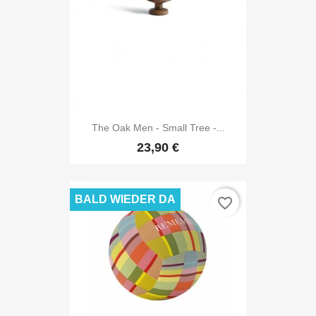
The Oak Men - Small Tree -...
23,90 €
BALD WIEDER DA
favorite_border