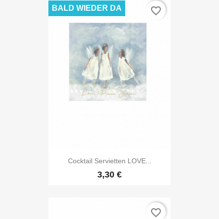
BALD WIEDER DA
favorite_border
Cocktail Servietten LOVE...
3,30 €
favorite_border