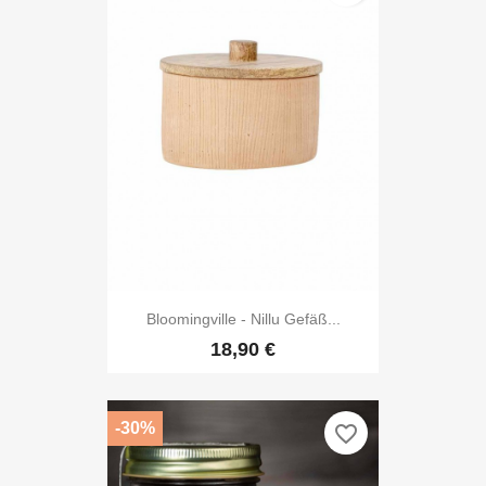
Bloomingville - Nillu Gefäß...
18,90 €
-30%
favorite_border