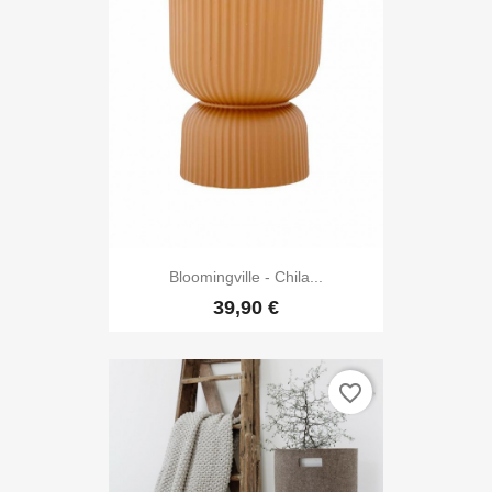
Bloomingville - Chila...
39,90 €
favorite_border