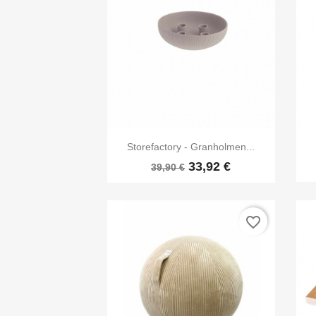

Vorschau
Storefactory - Granholmen...
33,92 €
39,90 €
favorite_border