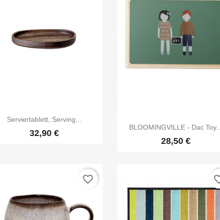

Vorschau
Serviertablett, Serving...

Vorschau
BLOOMINGVILLE - Dac Toy..
32,90 €
28,50 €
favorite_border
favorite