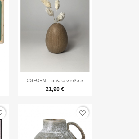

Vorschau
.
CGFORM - Ei-Vase Größe S
21,90 €
_border
favorite_border