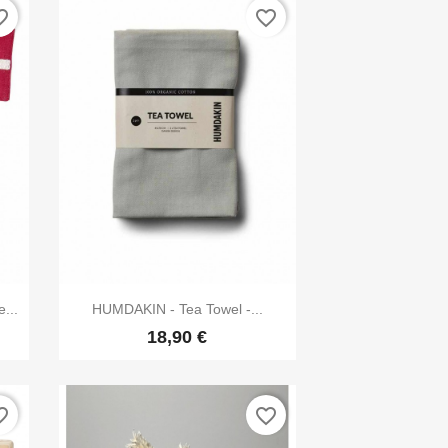
_border
favorite_border

Vorschau
...
HUMDAKIN - Tea Towel -...
18,90 €
_border
favorite_border