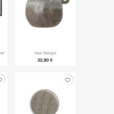

Vorschau
te"
Vase Steingut
32,90 €
_border
favorite_border