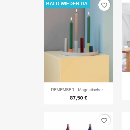
BALD WIEDER DA
favorite_border

Vorschau
REMEMBER - Magnetischer...
87,50 €
favorite_border