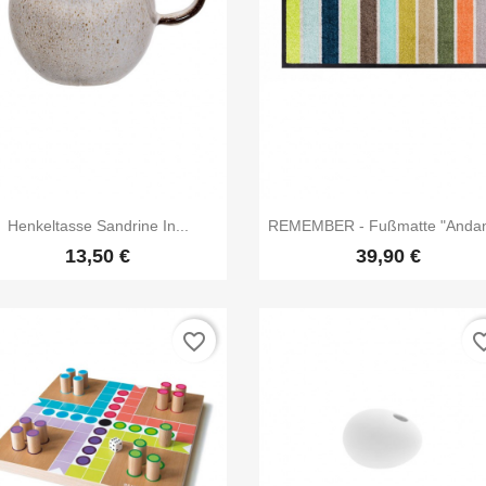


Vorschau
Vorschau
Henkeltasse Sandrine In...
REMEMBER - Fußmatte "Andan
13,50 €
39,90 €
favorite_border
favorite