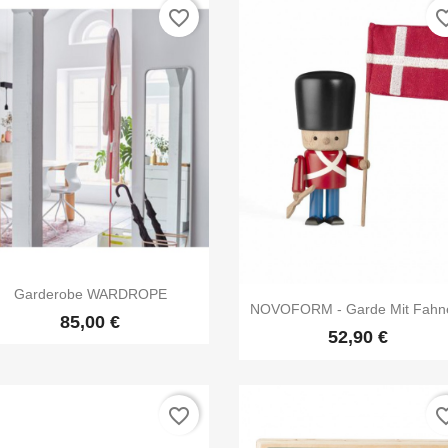
favorite_border
favorite

Vorschau
Garderobe WARDROPE

Vorschau
NOVOFORM - Garde Mit Fahne
85,00 €
52,90 €
favorite_border
favorite