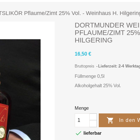
ÖR Pflaume/Zimt 25% Vol. - Weinhaus H. Hilgerin
DORTMUNDER WEI
PFLAUME/ZIMT 25%
HILGERING
16,50 €
Bruttopreis
Lieferzeit: 2-4 Werkta
Füllmenge 0,5l
Alkoholgehalt 25% Vol.
Menge

In den 

lieferbar