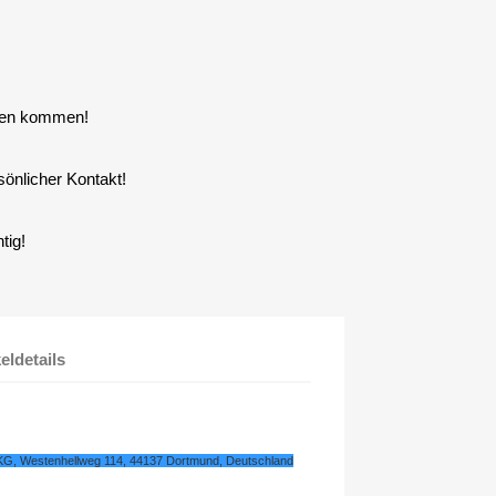
zen kommen!
sönlicher Kontakt!
tig!
keldetails
KG, Westenhellweg 114, 44137 Dortmund, Deutschland