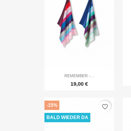

Vorschau
REMEMBER -...
19,00 €
-15%
favorite_border
BALD WIEDER DA