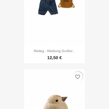
Maileg - Kleidung Großer...
12,50 €
favorite_border