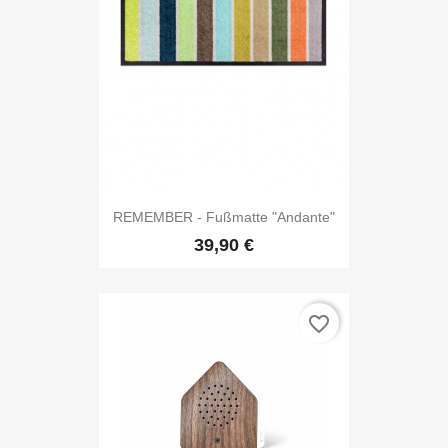
REMEMBER - Fußmatte "Andante"
39,90 €
favorite_border