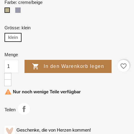
Farbe: creme/beige
grau
creme/beige
Grösse: klein
klein
Menge
favorite_border

In den Warenkorb legen

Nur noch wenige Teile verfügbar
Teilen
Geschenke, die von Herzen kommen!