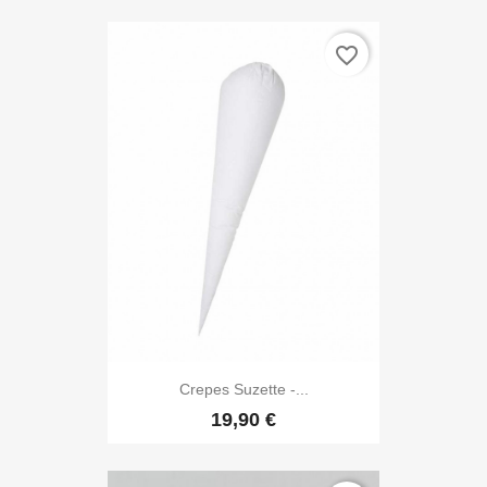
favorite_border
Crepes Suzette -...
19,90 €