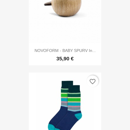
NOVOFORM - BABY SPURV In...
35,90 €
favorite_border