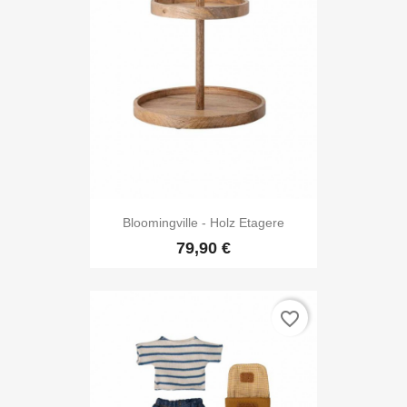
Bloomingville - Holz Etagere
79,90 €
favorite_border