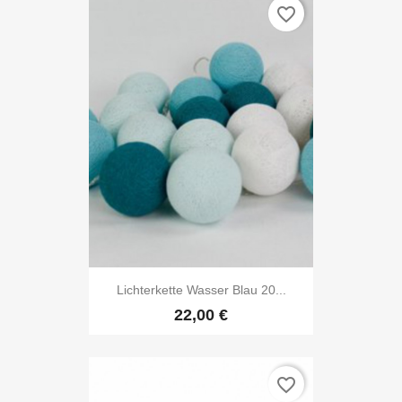
favorite_border
Lichterkette Wasser Blau 20...
22,00 €
favorite_border