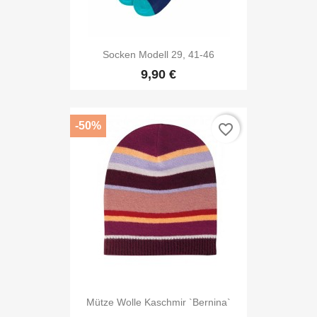
Socken Modell 29, 41-46
9,90 €
-50%
favorite_border
Mütze Wolle Kaschmir `Bernina`