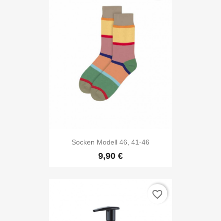
Socken Modell 46, 41-46
9,90 €
favorite_border