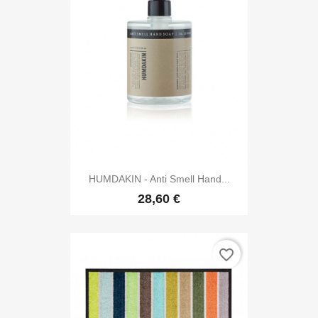
HUMDAKIN - Anti Smell Hand...
28,60 €
favorite_border