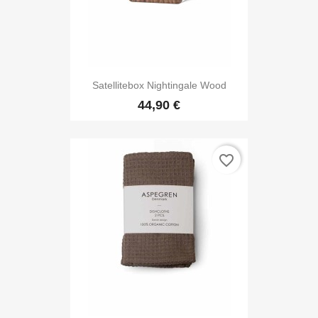
Satellitebox Nightingale Wood
44,90 €
favorite_border