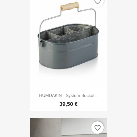
favorite_border
HUMDAKIN - System Bucket...
39,50 €
favorite_border