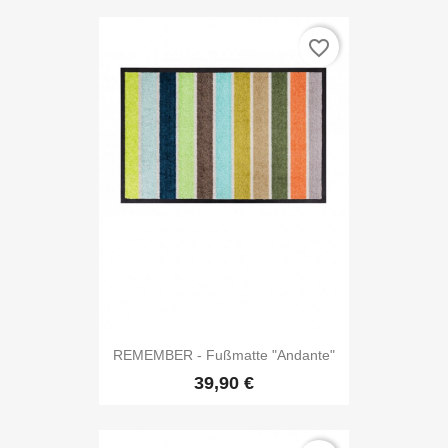
favorite_border
REMEMBER - Fußmatte "Andante"
39,90 €