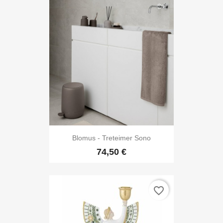
Blomus - Treteimer Sono
74,50 €
favorite_border