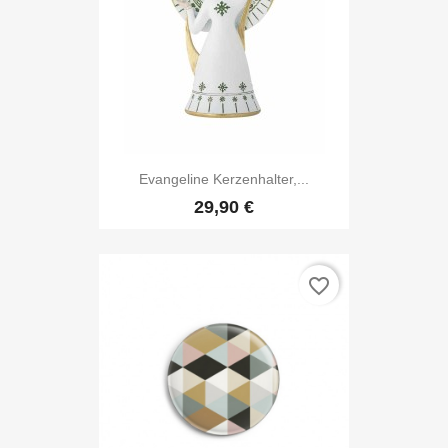
Evangeline Kerzenhalter,...
29,90 €
favorite_border