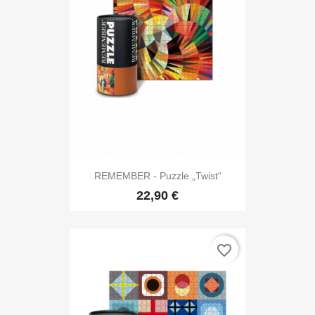
REMEMBER - Puzzle „Twist“
22,90 €
favorite_border