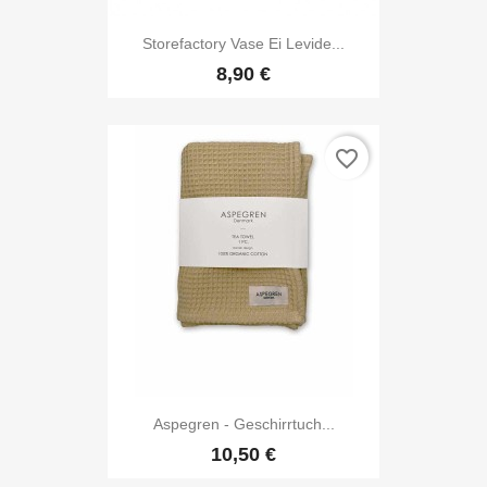
Storefactory Vase Ei Levide...
8,90 €
favorite_border
Aspegren - Geschirrtuch...
10,50 €