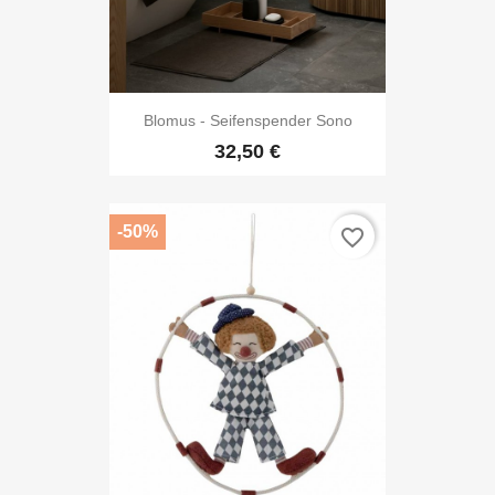
Blomus - Seifenspender Sono
32,50 €
-50%
favorite_border