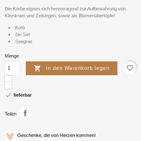
Die Körbe eignen sich hervorragend zur Aufbewahrung von
Kleinkram und Zeitungen, sowie als Blumenübertöpfe!
Korb
2er Set
Seegras
Menge
favorite_border

In den Warenkorb legen

lieferbar
Teilen
Geschenke, die von Herzen kommen!