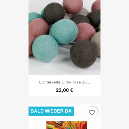
Lichterkette Dirty-Rose 20...
22,00 €
BALD WIEDER DA
favorite_border