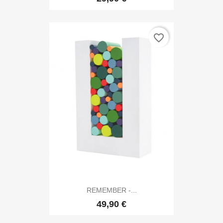
favorite_border
REMEMBER -...
49,90 €