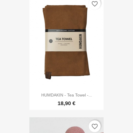
favorite_border
HUMDAKIN - Tea Towel -...
18,90 €
favorite_border