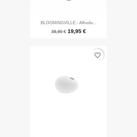
BLOOMINGVILLE - Alfredo...
19,95 €
39,90 €
favorite_border