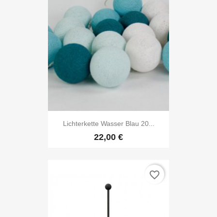
Lichterkette Wasser Blau 20...
22,00 €
favorite_border