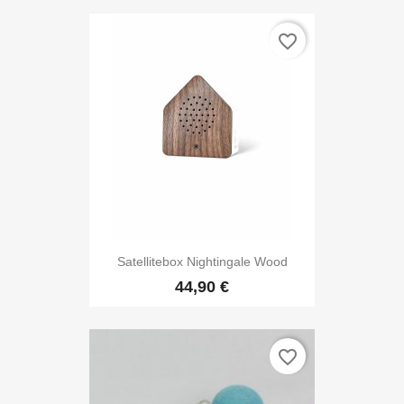
favorite_border
Satellitebox Nightingale Wood
44,90 €
favorite_border