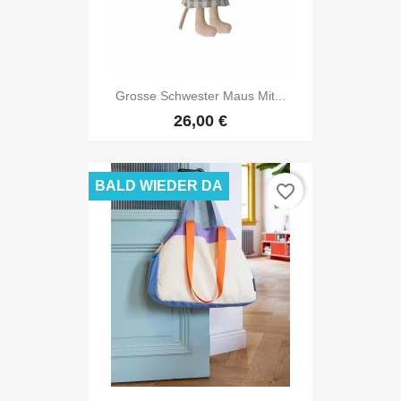
Grosse Schwester Maus Mit...
26,00 €
BALD WIEDER DA
favorite_border