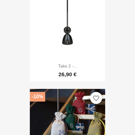
Take 2 -...
26,90 €
-10%
favorite_border