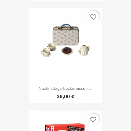
favorite_border
Nachmittags-Leckerbissen,...
36,00 €
favorite_border