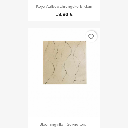
Koya Aufbewahrungskorb Klein
18,90 €
favorite_border
Bloomingville - Servietten...