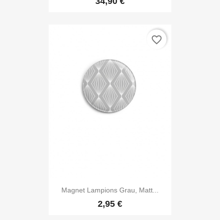
34,90 €
favorite_border
Magnet Lampions Grau, Matt...
2,95 €