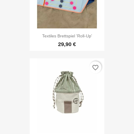
Textiles Brettspiel 'Roll-Up'
29,90 €
favorite_border