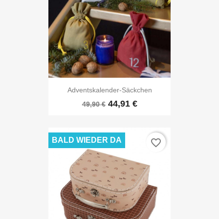
Adventskalender-Säckchen
44,91 €
49,90 €
BALD WIEDER DA
favorite_border