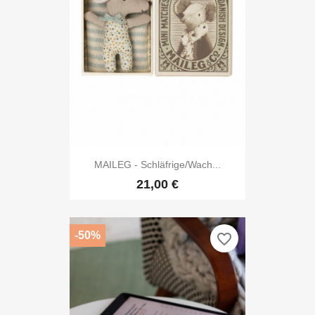
MAILEG - Schläfrige/wach...
21,00 €
-50%
favorite_border