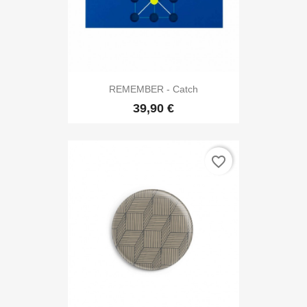
REMEMBER - Catch
39,90 €
favorite_border