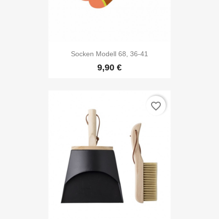
Socken Modell 68, 36-41
9,90 €
favorite_border