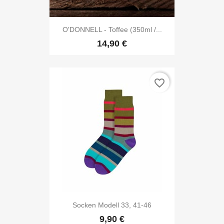
O'DONNELL - Toffee (350ml /...
14,90 €
favorite_border
Socken Modell 33, 41-46
9,90 €