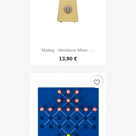
Maileg - Miniature Mixer -...
13,90 €
favorite_border