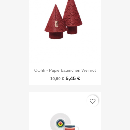
OOhh - Papierbäumchen Weinrot
5,45 €
10,90 €
favorite_border