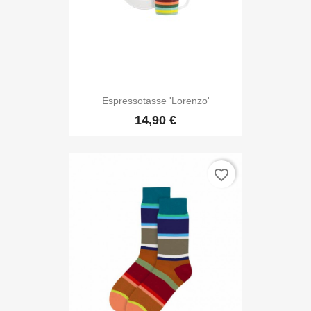
Espressotasse 'Lorenzo'
14,90 €
favorite_border