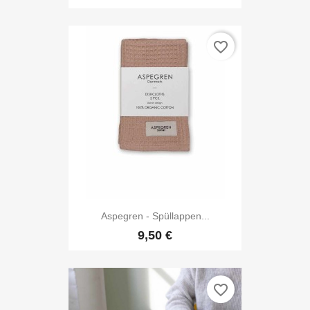
favorite_border
Aspegren - Spüllappen...
9,50 €
favorite_border