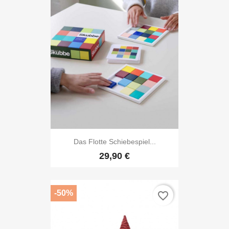
Das Flotte Schiebespiel...
29,90 €
-50%
favorite_border