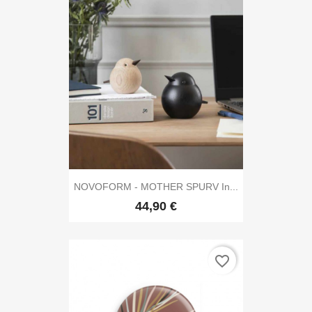
NOVOFORM - MOTHER SPURV In...
44,90 €
favorite_border