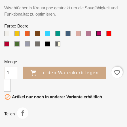
Wischtücher in Krausrippe gestrickt um die Saugfähigkeit und
Funktionalität zu optimieren.
Farbe: Beere
weiß/natur
gelb
orange/koralle
braun
Hellblau
türkis/mint
blau
rosa/pink
flieder/lila
Rot
Beere
rot/weinrot
grün
grau
dunkelgrau
schwarz
grau/beige
Menge
favorite_border

In den Warenkorb legen

Artikel nur noch in anderer Variante erhältlich
Teilen