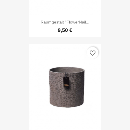
Raumgestalt "FlowerNail...
9,50 €
favorite_border