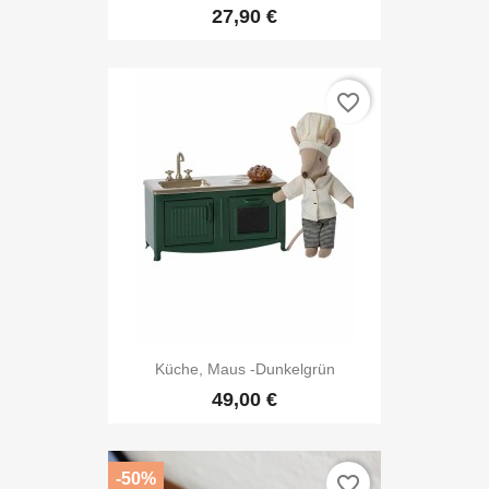
27,90 €
favorite_border
Küche, Maus -Dunkelgrün
49,00 €
-50%
favorite_border