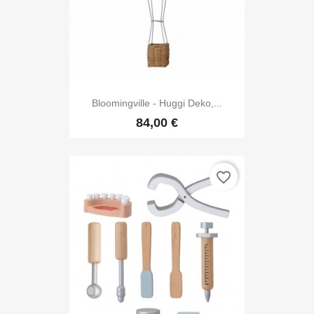
Bloomingville - Huggi Deko,...
84,00 €
favorite_border