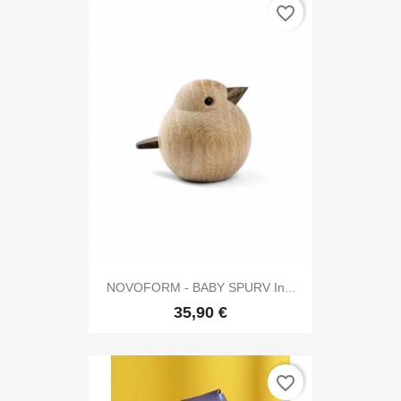
favorite_border
NOVOFORM - BABY SPURV In...
35,90 €
favorite_border