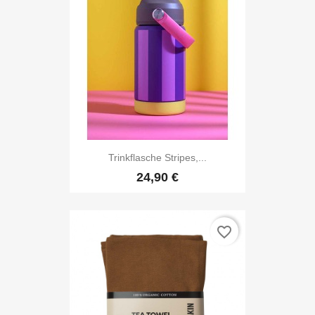
Trinkflasche Stripes,...
24,90 €
favorite_border